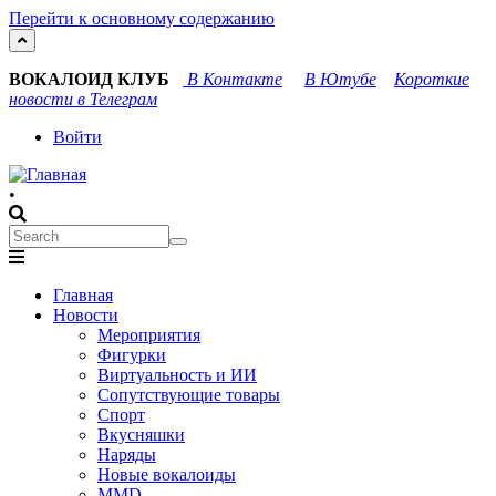
Перейти к основному содержанию
ВОКАЛОИД КЛУБ
В Контакте
В Ютубе
Короткие
новости в Телеграм
User
Войти
account
•
menu
Search
Search
Main
Главная
navigation
Новости
Мероприятия
Фигурки
Виртуальность и ИИ
Сопутствующие товары
Спорт
Вкусняшки
Наряды
Новые вокалоиды
MMD