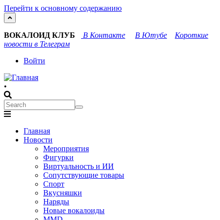
Перейти к основному содержанию
ВОКАЛОИД КЛУБ
В Контакте
В Ютубе
Короткие
новости в Телеграм
User
Войти
account
•
menu
Search
Search
Main
Главная
navigation
Новости
Мероприятия
Фигурки
Виртуальность и ИИ
Сопутствующие товары
Спорт
Вкусняшки
Наряды
Новые вокалоиды
MMD