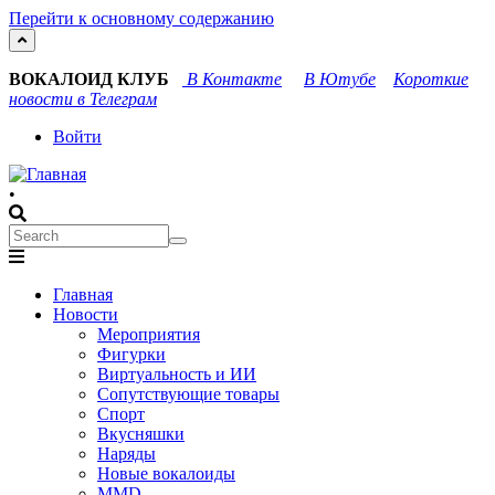
Перейти к основному содержанию
ВОКАЛОИД КЛУБ
В Контакте
В Ютубе
Короткие
новости в Телеграм
User
Войти
account
•
menu
Search
Search
Main
Главная
navigation
Новости
Мероприятия
Фигурки
Виртуальность и ИИ
Сопутствующие товары
Спорт
Вкусняшки
Наряды
Новые вокалоиды
MMD