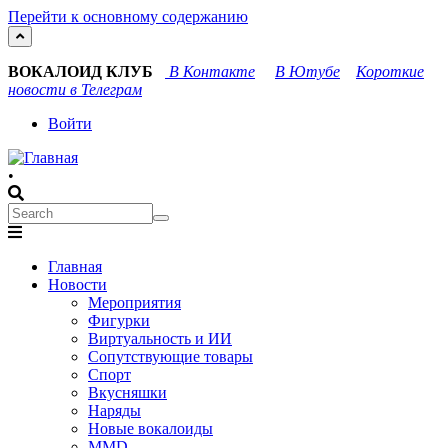
Перейти к основному содержанию
ВОКАЛОИД КЛУБ
В Контакте
В Ютубе
Короткие
новости в Телеграм
User
Войти
account
•
menu
Search
Search
Main
Главная
navigation
Новости
Мероприятия
Фигурки
Виртуальность и ИИ
Сопутствующие товары
Спорт
Вкусняшки
Наряды
Новые вокалоиды
MMD