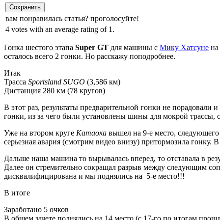
Сохранить
вам понравилась статья? проголосуйте!
4 votes with an average rating of 1.
Гонка шестого этапа
Super GT
для машины с
Мику Хатсуне
на 
осталось всего 2 гонки. Но расскажу поподробнее.
Итак
Трасса
Sportsland SUGO
(3,586 км)
Дистанция 280 км (78 кругов)
В этот раз, результаты предварительной гонки не порадовали 
гонки, из за чего были установлены шины для мокрой трассы, 
Уже на втором круге
Катаока
вышел на 9-е место, следующего 
серьезная авария (смотрим видео внизу) притормозила гонку. В
Дальше наша машина то вырывалась вперед, то отставала в резу
Далее он стремительно сокращал разрыв между следующим соп
дисквалифицирована и мы поднялись на 5-е место!!!
В итоге
Заработано 5 очков
В общем зачете поднялись на 14 место (с 17-го по итогам прош