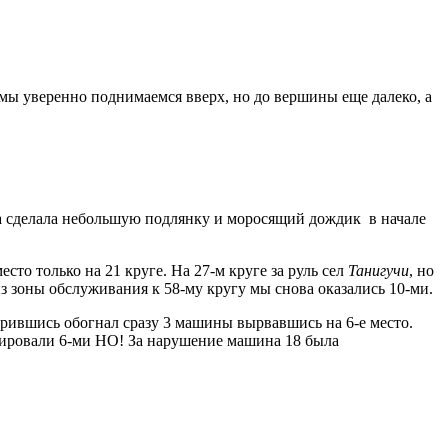
 мы уверенно поднимаемся вверх, но до вершины еще далеко, а
ода сделала небольшую подлянку и моросящий дождик в начале
то только на 21 круге. На 27-м круге за руль сел
Танигучи
, но
из зоны обслуживания к 58-му кругу мы снова оказались 10-ми.
орившись обогнал сразу 3 машины вырвавшись на 6-е место.
шировали 6-ми НО! За нарушение машина 18 была