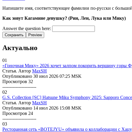
Напишите имя, соответствующее фамилии по-русски с большо
Как зовут Кагамине девушку? (Рин, Лен, Лука или Мику)
Answer the question here:
Сохранить
Preview
Актуально
01
«Гоночная Мику» 2026 хочет залпом покорить вершину горы Фуд
Статья. Автор
MaxSH
Опубликовано 30 июл 2026 07:25 MSK
Просмотров 32
-----------------------
02
G.S. Collection [SC] Hatsune Miku Symphony 2025: Sapporo Concer
Статья. Автор
MaxSH
Опубликовано 14 июл 2026 15:08 MSK
Просмотров 24
-----------------------
03
Ресторанная сеть «BOTEJYU» объявила о коллаборации с Хац