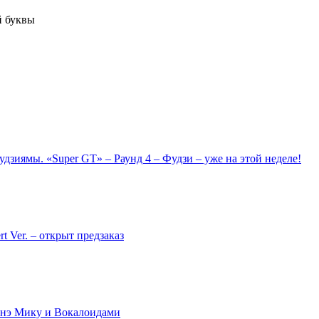
й буквы
зиямы. «Super GT» – Раунд 4 – Фудзи – уже на этой неделе!
t Ver. – открыт предзаказ
унэ Мику и Вокалоидами