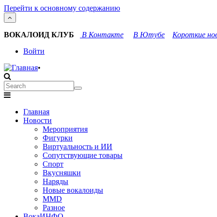
Перейти к основному содержанию
ВОКАЛОИД КЛУБ
В Контакте
В Ютубе
Короткие нов
User
Войти
account
•
menu
Search
Search
Main
Главная
navigation
Новости
Мероприятия
Фигурки
Виртуальность и ИИ
Сопутствующие товары
Спорт
Вкусняшки
Наряды
Новые вокалоиды
MMD
Разное
ВокаИНФО