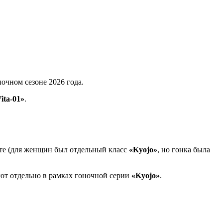
ночном сезоне 2026 года.
ita-01»
.
те (для женщин был отдельный класс
«Kyojo»
, но гонка была
уют отдельно в рамках гоночной серии
«Kyojo»
.