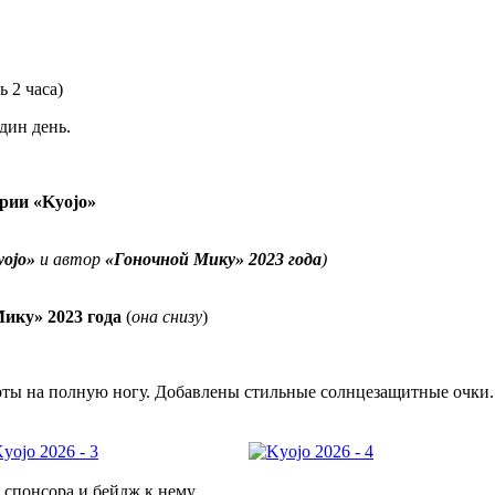
 2 часа)
дин день.
ерии «Kyojo»
yojo»
и автор
«Гоночной Мику» 2023 года
)
ику» 2023 года
(
она снизу
)
орты на полную ногу. Добавлены стильные солнцезащитные очки. 
спонсора и бейдж к нему.