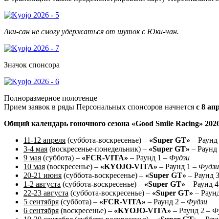
Аки-сан не смогу удержаться от шуток с Юки-чан.
Значок спонсора
Полноразмерное полотенце
Прием заявок в ряды Персональных спонсоров начнется
с 8 ап
Общий календарь гоночного сезона «Good Smile Racing» 2026
11-12 апреля
(суббота-воскресенье) –
«Super GT»
– Раунд
3-4 мая
(воскресенье-понедельник) –
«Super GT»
– Раунд
9 мая
(суббота) –
«FCR-VITA»
– Раунд 1 –
Фудзи
10 мая
(воскресенье) –
«KYOJO-VITA»
– Раунд 1 –
Фудзи
20-21 июня
(суббота-воскресенье) –
«Super GT»
– Раунд 
1-2 августа
(суббота-воскресенье) –
«Super GT»
– Раунд 4
22-23 августа
(суббота-воскресенье) –
«Super GT»
– Раун
5 сентября
(суббота) –
«FCR-VITA»
– Раунд 2 –
Фудзи
6 сентября
(воскресенье) –
«KYOJO-VITA»
– Раунд 2 –
Ф