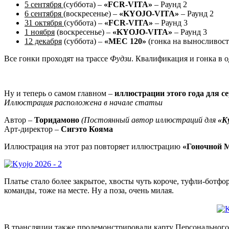
5 сентября
(суббота) –
«FCR-VITA»
– Раунд 2
6 сентября
(воскресенье) –
«KYOJO-VITA»
– Раунд 2
31 октября
(суббота) –
«FCR-VITA»
– Раунд 3
1 ноября
(воскресенье) –
«KYOJO-VITA»
– Раунд 3
12 декабря
(суббота) –
«MEC 120»
(гонка на выносливость
Все гонки проходят на трассе
Фудзи
. Квалификация и гонка в о
Ну и теперь о самом главном –
иллюстрации этого года для с
Иллюстрация расположена в начале статьи
Автор –
Торидамоно
(Постоянный автор иллюстраций для
«K
Арт-директор –
Сигэто Кояма
Иллюстрация на этот раз повторяет иллюстрацию
«Гоночной М
Платье стало более закрытое, хвосты чуть короче, туфли-ботф
команды, тоже на месте. Ну а поза, очень милая.
В трансляции также продемонстрировали карту Персонального 