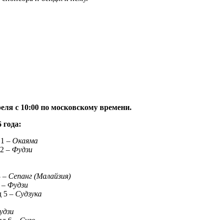
реля с 10:00 по московскому времени.
 года:
 1 –
Окаяма
 2 –
Фудзи
3 –
Сепанг (Малайзия)
 –
Фудзи
д 5 –
Судзука
удзи