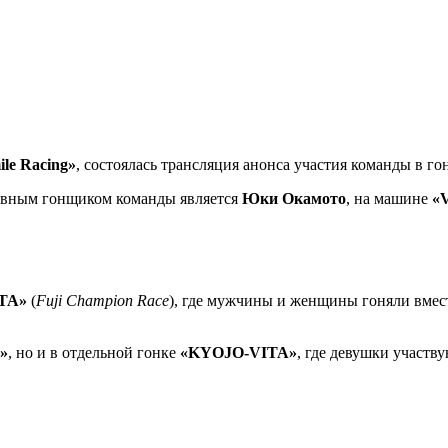
le Racing»
, состоялась трансляция анонса участия команды в го
овным гонщиком команды является
Юки Окамото
, на машине
«V
TA»
(
Fuji Champion Race
), где мужчины и женщины гоняли вмес
»
, но и в отдельной гонке
«KYOJO-VITA»
, где девушки участв