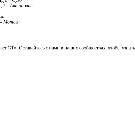
нд 6 –
Суго
д 7 –
Автополис
зи
 –
Мотеги
uper GT». Оставайтесь с нами в наших сообществах, чтобы узнат