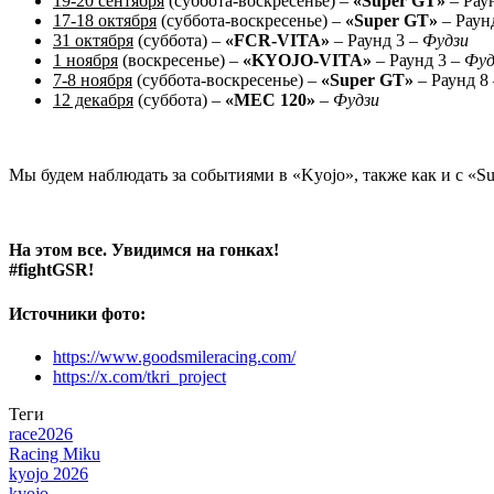
19-20 сентября
(суббота-воскресенье) –
«Super GT»
– Рау
17-18 октября
(суббота-воскресенье) –
«Super GT»
– Раун
31 октября
(суббота) –
«FCR-VITA»
– Раунд 3 –
Фудзи
1 ноября
(воскресенье) –
«KYOJO-VITA»
– Раунд 3 –
Фуд
7-8 ноября
(суббота-воскресенье) –
«Super GT»
– Раунд 8
12 декабря
(суббота) –
«MEC 120»
–
Фудзи
Мы будем наблюдать за событиями в «Kyojo», также как и с «S
На этом все. Увидимся на гонках!
#fightGSR!
Источники фото:
https://www.goodsmileracing.com/
https://x.com/tkri_project
Теги
race2026
Racing Miku
kyojo 2026
kyojo