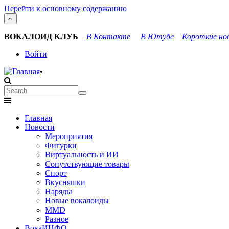
Перейти к основному содержанию
ВОКАЛОИД КЛУБ
В Контакте
В Ютубе
Короткие нов
User
Войти
account
•
menu
Search
Search
Main
Главная
navigation
Новости
Мероприятия
Фигурки
Виртуальность и ИИ
Сопутствующие товары
Спорт
Вкусняшки
Наряды
Новые вокалоиды
MMD
Разное
ВокаИНФО