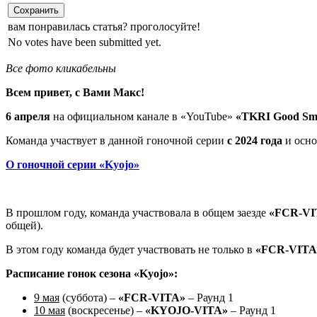
Сохранить
вам понравилась статья? проголосуйте!
No votes have been submitted yet.
Все фото кликабельны
Всем привет, с Вами Макс!
6 апреля
на официальном канале в «YouTube»
«TKRI Good Smi
Команда участвует в данной гоночной серии
с 2024 года
и осн
О гоночной серии «Kyojo»
В прошлом году, команда участвовала в общем заезде
«FCR-VI
общей).
В этом году команда будет участвовать не только в
«FCR-VITA
Расписание гонок сезона «Kyojo»:
9 мая
(суббота) –
«FCR-VITA»
– Раунд 1
10 мая
(воскресенье) –
«KYOJO-VITA»
– Раунд 1