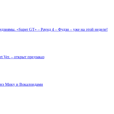
зиямы. «Super GT» – Раунд 4 – Фудзи – уже на этой неделе!
t Ver. – открыт предзаказ
унэ Мику и Вокалоидами