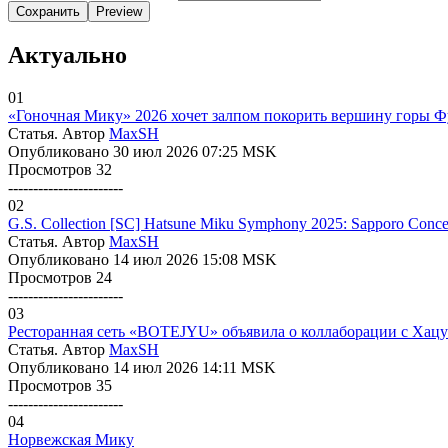
Сохранить
Preview
Актуально
01
«Гоночная Мику» 2026 хочет залпом покорить вершину горы Фуд
Статья. Автор
MaxSH
Опубликовано 30 июл 2026 07:25 MSK
Просмотров 32
-----------------------
02
G.S. Collection [SC] Hatsune Miku Symphony 2025: Sapporo Concer
Статья. Автор
MaxSH
Опубликовано 14 июл 2026 15:08 MSK
Просмотров 24
-----------------------
03
Ресторанная сеть «BOTEJYU» объявила о коллаборации с Хац
Статья. Автор
MaxSH
Опубликовано 14 июл 2026 14:11 MSK
Просмотров 35
-----------------------
04
Норвежская Мику