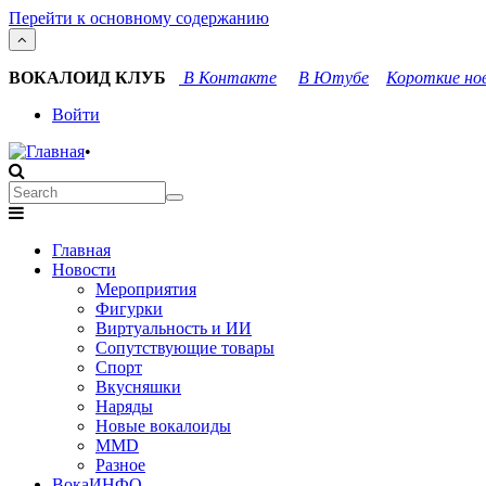
Перейти к основному содержанию
ВОКАЛОИД КЛУБ
В Контакте
В Ютубе
Короткие нов
User
Войти
account
•
menu
Search
Search
Main
Главная
navigation
Новости
Мероприятия
Фигурки
Виртуальность и ИИ
Сопутствующие товары
Спорт
Вкусняшки
Наряды
Новые вокалоиды
MMD
Разное
ВокаИНФО