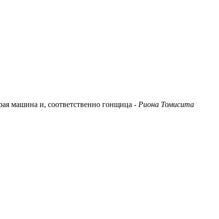
орая машина и, соответственно гонщица -
Риона Томисита