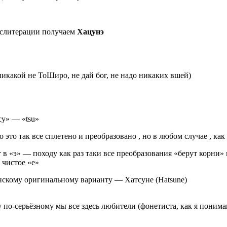
анслитерации получаем
Хацунэ
икакой не ТоШиро, не дай бог, не надо никаких вшей)
тсу» — «tsu»
о это так все сплетено и преобразовано , но в любом случае , как
ают в «э» — походу как раз таки все преобразования «берут корни
 чистое «e»
нскому оригинальному варианту — Хатсуне (Hatsune)
ку по-серьёзному мы все здесь любители (фонетиста, как я пони