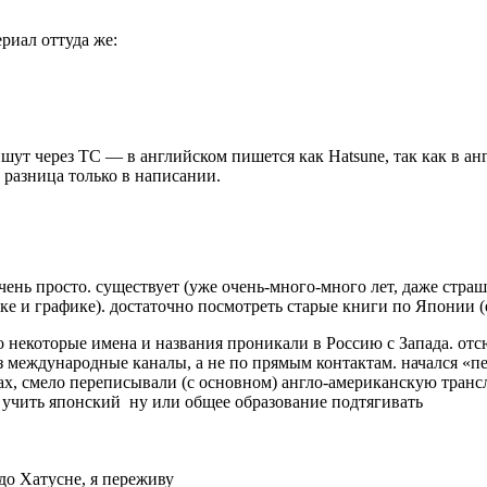
риал оттуда же:
т через ТС — в английском пишется как Hatsune, так как в англ
 разница только в написании.
 очень просто. существует (уже очень-много-много лет, даже ст
зыке и графике). достаточно посмотреть старые книги по Японии (е
то некоторые имена и названия проникали в Россию с Запада. отсю
ез международные каналы, а не по прямым контактам. начался «
х, смело переписывали (с основном) англо-американскую трансл
ь? учить японский ну или общее образование подтягивать
до Хатусне, я переживу