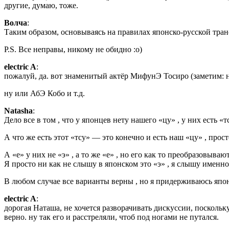
другие, думаю, тоже.
Волча
:
Таким образом, основываясь на правилах японско-русской тр
P.S. Все неправы, никому не обидно :о)
electric A
:
пожалуй, да. вот знаменитый актёр МифунЭ Тосиро (заметим: н
ну или АбЭ Кобо и т.д.
Natasha
:
Дело все в том , что у японцев нету нашего «цу» , у них есть «
А что же есть этот «тсу» — это конечно и есть наш «цу» , прост
А «е» у них не «э» , а то же «e» , но его как то преобразовыв
Я просто ни как не слышу в японском это «э» , я слышу именно
В любом случае все варианты верны , но я придерживаюсь япо
electric A
:
дорогая Наташа, не хочется разворачивать дискуссии, посколь
верно. ну так его и расстреляли, чтоб под ногами не путался.