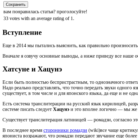
Сохранить
вам понравилась статья? проголосуйте!
33 votes with an average rating of 1.
Вступление
Еще в 2014 мы пытались выяснить, как правильно произносить 
Вначале я озвучу основные выводы, а ниже приведу все наше 
Хатсуне и Хацунэ
Если быть полностью беспристрастным, то однозначного ответа 
Надо реально представлять, что точно передать звуки одного 
существует, в том числе и для японского языка, да еще и не одн
Есть система транслитерации на русский язык кирилицей, раз
системе писать следует
Хацунэ
и это вполне логично — мы же
Существует транслитерация латиницей — ромадзи, согласно эт
В последнее время
сторонники ромадзи
(wiki)все чаще критик
япониста возражают, что ромадзи передают звучание еще более