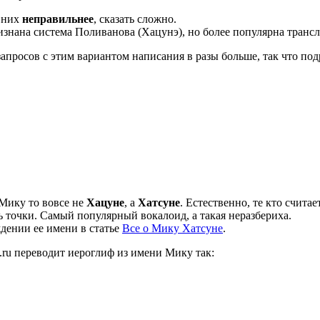
з них
неправильнее
, сказать сложно.
знана система Поливанова (Хацунэ), но более популярна трансл
запросов с этим вариантом написания в разы больше, так что п
 Мику то вовсе не
Хацуне
, а
Хатсуне
. Естественно, те кто счита
ь точки. Самый популярный вокалоид, а такая неразбериха.
дении ее имени в статье
Все о Мику Хатсуне
.
.ru переводит иероглиф из имени Мику так: