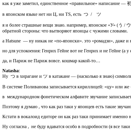
как я уже заметил, единственное «правильное» написание — 初
в японском языке нет ни Ц, ни TS, есть つ / ツ
я и более страшные вещи знаю. например, японское «У» (う / ウ) 
обратной стороны: что вытворяют японцы с чужими словами.
а Hatsune — ну никак не «по-японски». это «ромадзи», даже и 
но для успокоения: Генрих Гейне вот не Генрих и не Гейне (
да, и Париж не Париж вовсе. кошмар какой-то…
Natasha
:
Ну つ в хирагане и ツ в катакане — (насколько я знаю) символ
В системе Поливанова записывается кириллицей: «цу» или же 
в международном фонетическом алфавите звучание записывается 
Поэтому я думаю , что как раз таки у японцев есть такие звуча
Кстати в вокалоид едиторе он как раз таки принимает именно н
Ну согласна , не буду вдаватся особо в подробности (я все так