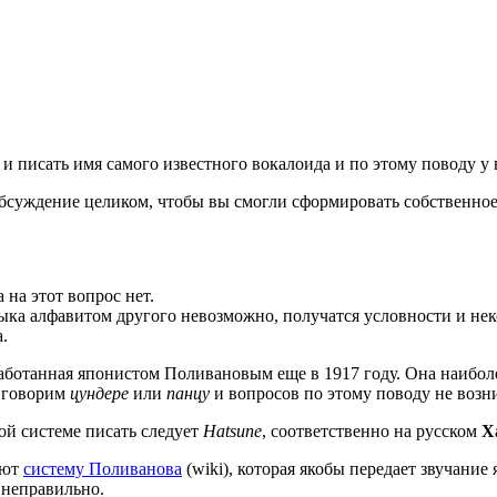
и писать имя самого известного вокалоида и по этому поводу у 
обсуждение целиком, чтобы вы смогли сформировать собственное
на этот вопрос нет.
языка алфавитом другого невозможно, получатся условности и н
а.
работанная японистом Поливановым еще в 1917 году. Она наибол
 говорим
цундере
или
панцу
и вопросов по этому поводу не возни
ой системе писать следует
Hatsune
, соответственно на русском
Х
уют
систему Поливанова
(wiki), которая якобы передает звучание
 неправильно.