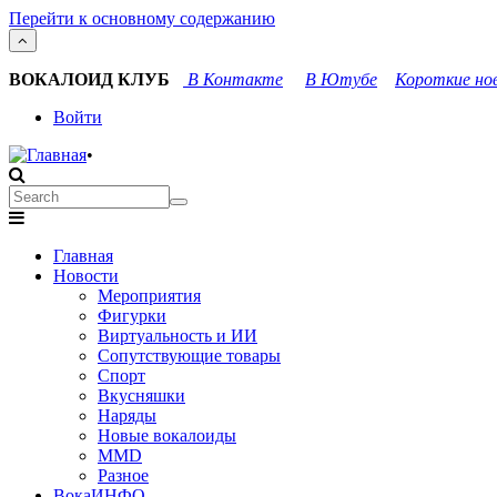
Перейти к основному содержанию
ВОКАЛОИД КЛУБ
В Контакте
В Ютубе
Короткие нов
User
Войти
account
•
menu
Search
Search
Main
Главная
navigation
Новости
Мероприятия
Фигурки
Виртуальность и ИИ
Сопутствующие товары
Спорт
Вкусняшки
Наряды
Новые вокалоиды
MMD
Разное
ВокаИНФО