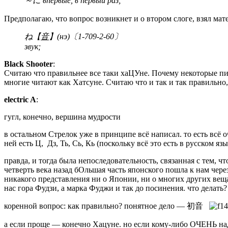
～に впервые, в первый раз;
Предполагаю, что вопрос возникнет и о втором слоге, взял мате
ね【
音
】(нэ)〔1-709-2-60〕
звук;
Black Shooter
:
Считаю что правильнее все таки хаЦУне. Почему некоторые пишу
многие читают как Хатсуне. Считаю что и так и так правильно,
electric A
:
гугл, конечно, вершина мудрости
в остальном Стрелок уже в принципе всё написал. то есть всё
ней есть Ц, Дз, Ть, Сь, Кь (поскольку всё это есть в русском я
правда, и тогда была непоследовательность, связанная с тем, ч
четверть века назад бОльшая часть японского пошла к нам чер
никакого представления ни о Японии, ни о многих других веща
нас гора Фудзи, а марка Фуджи и так до посинения. что делат
коренной вопрос: как правильно? понятное дело — 初音
а если проще — конечно Хацуне. но если кому-либо ОЧЕНЬ на