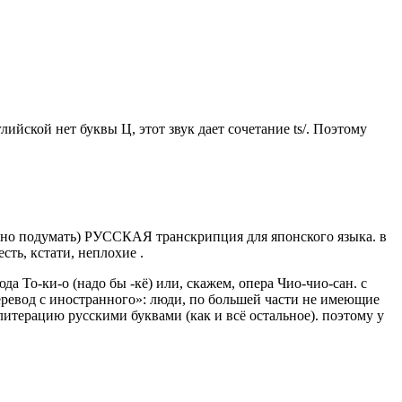
ийской нет буквы Ц, этот звук дает сочетание ts/. Поэтому
рашно подумать) РУССКАЯ транскрипция для японского языка. в
сть, кстати, неплохие .
да То-ки-о (надо бы -кё) или, скажем, опера Чио-чио-сан. с
перевод с иностранного»: люди, по большей части не имеющие
итерацию русскими буквами (как и всё остальное). поэтому у