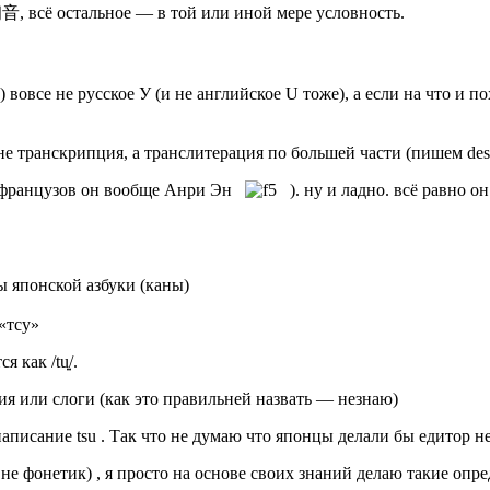
音, всё остальное — в той или иной мере условность.
вовсе не русское У (и не английское U тоже), а если на что и п
не транскрипция, а транслитерация по большей части (пишем desu
а у французов он вообще Анри Эн
). ну и ладно. всё равно 
ы японской азбуки (каны)
«тсу»
как /tu͍/.
ния или слоги (как это правильней назвать — незнаю)
аписание tsu . Так что не думаю что японцы делали бы едитор не
и не фонетик) , я просто на основе своих знаний делаю такие оп