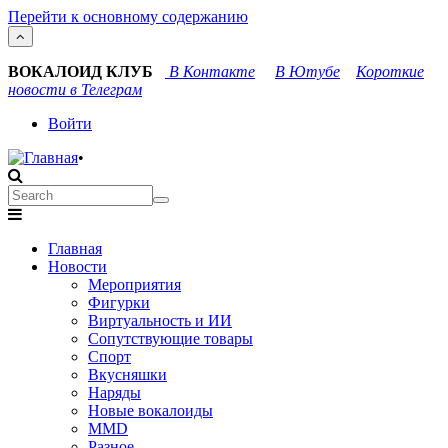
Перейти к основному содержанию
ВОКАЛОИД КЛУБ
В Контакте
В Ютубе
Короткие
новости в Телеграм
User
Войти
account
•
menu
Search
Search
Main
Главная
navigation
Новости
Мероприятия
Фигурки
Виртуальность и ИИ
Сопутствующие товары
Спорт
Вкусняшки
Наряды
Новые вокалоиды
MMD
Разное