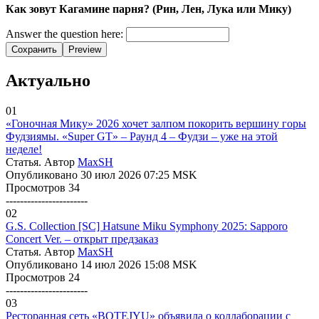
Как зовут Кагамине парня? (Рин, Лен, Лука или Мику)
Answer the question here:
Сохранить
Preview
Актуально
01
«Гоночная Мику» 2026 хочет залпом покорить вершину горы
Фудзиямы. «Super GT» – Раунд 4 – Фудзи – уже на этой
неделе!
Статья. Автор
MaxSH
Опубликовано 30 июл 2026 07:25 MSK
Просмотров 34
-----------------------
02
G.S. Collection [SC] Hatsune Miku Symphony 2025: Sapporo
Concert Ver. – открыт предзаказ
Статья. Автор
MaxSH
Опубликовано 14 июл 2026 15:08 MSK
Просмотров 24
-----------------------
03
Ресторанная сеть «BOTEJYU» объявила о коллаборации с