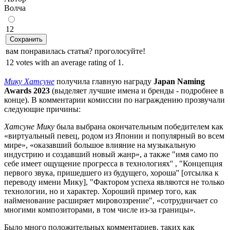
Волчa
12
Сохранить
вам понравилась статья? проголосуйте!
12 votes with an average rating of 1.
Мику Хатсуне
получила главную награду
Japan Naming
Awards 2023
(выделяет лучшие имена и бренды - подробнее в
конце). В комментарии комиссии по награждению прозвучали
следующие причины:
Хатсуне Мику
была выбрана окончательным победителем как
«виртуальный певец, родом из Японии и популярный во всем
мире», «оказавший большое влияние на музыкальную
индустрию и создавший новый жанр», а также "имя само по
себе имеет ощущение прогресса в технологиях'' , "Концепция
первого звука, пришедшего из будущего, хороша'' [отсылка к
переводу имени Мику], "Фактором успеха являются не только
технологии, но и характер. Хороший пример того, как
найменование расширяет мировоззрение", «сотрудничает со
многими композиторами, в том числе из-за границы».
Было много положительных комментариев, таких как