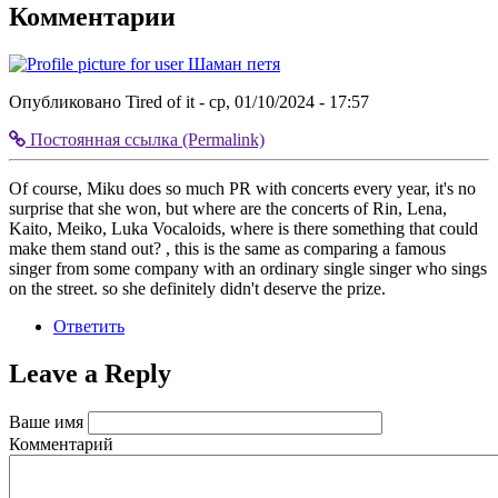
Комментарии
Опубликовано
Tired of it
- ср, 01/10/2024 - 17:57
Постоянная ссылка (Permalink)
Разделитель
коммента
Of course, Miku does so much PR with concerts every year, it's no
верх
surprise that she won, but where are the concerts of Rin, Lena,
Kaito, Meiko, Luka Vocaloids, where is there something that could
make them stand out? , this is the same as comparing a famous
singer from some company with an ordinary single singer who sings
on the street. so she definitely didn't deserve the prize.
Ответить
Leave a Reply
Ваше имя
Комментарий