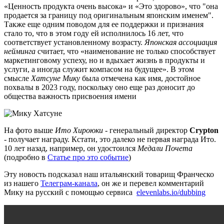
«Ценность продукта очень высока» и «Это здорово», что "она
продается за границу под оригинальным японским именем".
Также еще одним поводом для ее поддержки и признания
стало то, что в этом году ей исполнилось 16 лет, что
соответствует установленному возрасту.
Японская ассоциация
нейминга
считает, что «наименование не только способствует
маркетинговому успеху, но и вдыхает жизнь в продукты и
услуги, а иногда служит компасом на будущее». В этом
смысле
Хатсуне Мику
была отмечена как имя, достойное
похвалы в 2023 году, поскольку оно еще раз доносит до
общества важность присвоения имени
На фото выше
Ито Хироюки
- генеральный директор
Crypton
- получает награду. Кстати, это далеко не первая награда Ито.
10 лет назад, например, он удостоился
Медали Почета
(подробно в
Статье про это событие
)
Эту новость подсказал наш итальянский товарищ Франческо
из нашего
Телеграм-канала
, он же и перевел комментарий
Мику на русский с помощью сервиса
elevenlabs.io/dubbing
Видео
файл