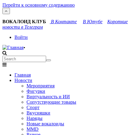
Перейти к основному содержанию
ВОКАЛОИД КЛУБ
В Контакте
В Ютубе
Короткие
новости в Телеграм
User
Войти
account
•
menu
Search
Search
Main
Главная
navigation
Новости
Мероприятия
Фигурки
Виртуальность и ИИ
Сопутствующие товары
Спорт
Вкусняшки
Наряды
Новые вокалоиды
MMD
Разное