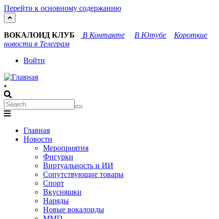
Перейти к основному содержанию
ВОКАЛОИД КЛУБ
В Контакте
В Ютубе
Короткие
новости в Телеграм
User
Войти
account
•
menu
Search
Search
Main
Главная
navigation
Новости
Мероприятия
Фигурки
Виртуальность и ИИ
Сопутствующие товары
Спорт
Вкусняшки
Наряды
Новые вокалоиды
MMD