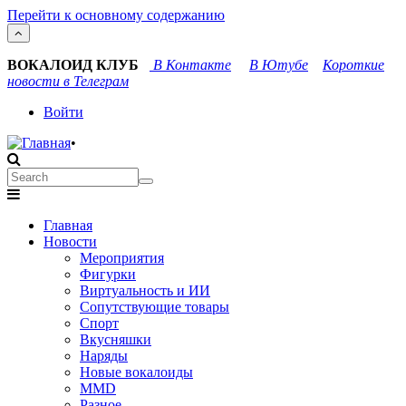
Перейти к основному содержанию
ВОКАЛОИД КЛУБ
В Контакте
В Ютубе
Короткие
новости в Телеграм
User
Войти
account
•
menu
Search
Search
Main
Главная
navigation
Новости
Мероприятия
Фигурки
Виртуальность и ИИ
Сопутствующие товары
Спорт
Вкусняшки
Наряды
Новые вокалоиды
MMD
Разное