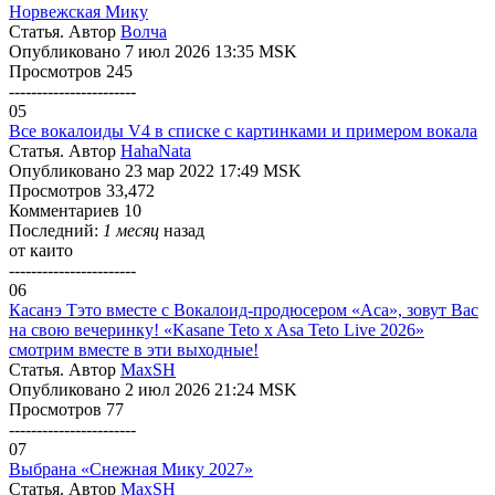
Норвежская Мику
Статья. Автор
Волчa
Опубликовано 7 июл 2026 13:35 MSK
Просмотров 245
-----------------------
05
Все вокалоиды V4 в списке с картинками и примером вокала
Статья. Автор
HahaNata
Опубликовано 23 мар 2022 17:49 MSK
Просмотров 33,472
Комментариев 10
Последний:
1 месяц
назад
от
каито
-----------------------
06
Касанэ Тэто вместе с Вокалоид-продюсером «Аса», зовут Вас
на свою вечеринку! «Kasane Teto x Asa Teto Live 2026»
смотрим вместе в эти выходные!
Статья. Автор
MaxSH
Опубликовано 2 июл 2026 21:24 MSK
Просмотров 77
-----------------------
07
Выбрана «Снежная Мику 2027»
Статья. Автор
MaxSH