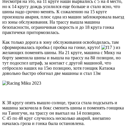
Несмотря на это, на 11 круге наши вырвались с 5 на 4 место,
но к 14 кругу дождь усилился еще больше и стало ясно, что
шины надо срочно менять. К сожалению на 15 круге
произошла авария, плюс одна из машин заблокировала выезд
из зоны обслуживания. На трассу вышла машина
безопасности, ограничивая скорость и до 18 круга гонка
практичеки притормозилась.
Как только дорога в зону обслуживания освободилась, там
сформировалась пробка ( пробка на гонке, круто!
) из
желающих поменять шины. На 21 круге, машина с Мику на
борту заменила шины и вышла на трассу на 8й позиции, но
тут подоспел штраф, за контакт с другой машиной, что
отбросило наших на 15ю позицию, хотя гонщик Катаока
довольно быстро обогнал две машины и стал 13м
К 38 кругу опять вышло солнце, трасса стала подсыхать и
машина заскочила в бокс сменить шины и поменять гонщика
на Танигучи, на трассу он выехал на 14 позицию.
С 45 по 48 круг случилось несколько аварий, внезапно
началась гроза и гонка была остановлена.