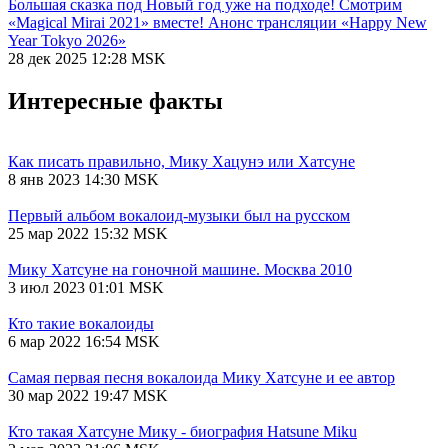
Большая сказка под Новый год уже на подходе! Смотрим
«Magical Mirai 2021» вместе! Анонс трансляции «Happy New
Year Tokyo 2026»
28 дек 2025 12:28 MSK
Интересные факты
Как писать правильно, Мику Хацунэ или Хатсуне
8 янв 2023 14:30 MSK
Первый альбом вокалоид-музыки был на русском
25 мар 2022 15:32 MSK
Мику Хатсуне на гоночной машине. Москва 2010
3 июл 2023 01:01 MSK
Кто такие вокалоиды
6 мар 2022 16:54 MSK
Самая первая песня вокалоида Мику Хатсуне и ее автор
30 мар 2022 19:47 MSK
Кто такая Хатсуне Мику - биография Hatsune Miku