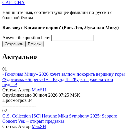
CAPTCHA
Напишите имя, соответствующее фамилии по-русски с
большой буквы
Как зовут Кагамине парня? (Рин, Лен, Лука или Мику)
Answer the question here:
Сохранить
Preview
Актуально
01
«Гоночная Мику» 2026 хочет залпом покорить вершину горы
Фудзиямы. «Super GT» – Раунд 4 – Фудзи – уже на этой
неделе!
Статья. Автор
MaxSH
Опубликовано 30 июл 2026 07:25 MSK
Просмотров 34
-----------------------
02
G.S. Collection [SC] Hatsune Miku Symphony 2025: Sapporo
Concert Ver. – открыт предзаказ
Статья. Автор
MaxSH