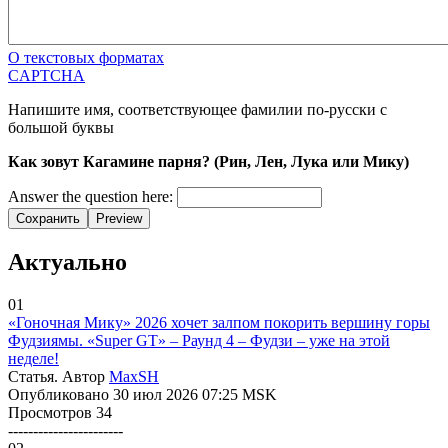
О текстовых форматах
CAPTCHA
Напишите имя, соответствующее фамилии по-русски с
большой буквы
Как зовут Кагамине парня? (Рин, Лен, Лука или Мику)
Answer the question here:
Сохранить
Preview
Актуально
01
«Гоночная Мику» 2026 хочет залпом покорить вершину горы
Фудзиямы. «Super GT» – Раунд 4 – Фудзи – уже на этой
неделе!
Статья. Автор
MaxSH
Опубликовано 30 июл 2026 07:25 MSK
Просмотров 34
-----------------------