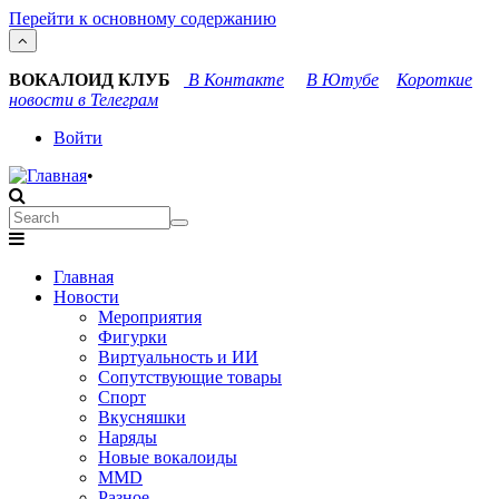
Перейти к основному содержанию
ВОКАЛОИД КЛУБ
В Контакте
В Ютубе
Короткие
новости в Телеграм
User
Войти
account
•
menu
Search
Search
Main
Главная
navigation
Новости
Мероприятия
Фигурки
Виртуальность и ИИ
Сопутствующие товары
Спорт
Вкусняшки
Наряды
Новые вокалоиды
MMD
Разное