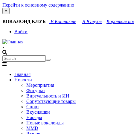
Перейти к основному содержанию
ВОКАЛОИД КЛУБ
В Контакте
В Ютубе
Короткие нов
User
Войти
account
•
menu
Search
Search
Main
Главная
navigation
Новости
Мероприятия
Фигурки
Виртуальность и ИИ
Сопутствующие товары
Спорт
Вкусняшки
Наряды
Новые вокалоиды
MMD
Разное