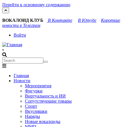
Перейти к основному содержанию
ВОКАЛОИД КЛУБ
В Контакте
В Ютубе
Короткие
новости в Телеграм
User
Войти
account
•
menu
Search
Search
Main
Главная
navigation
Новости
Мероприятия
Фигурки
Виртуальность и ИИ
Сопутствующие товары
Спорт
Вкусняшки
Наряды
Новые вокалоиды
MMD