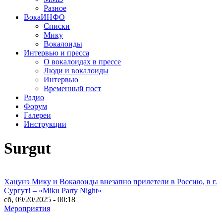
Разное
ВокаИНФО
Списки
Мику
Вокалоиды
Интервью и пресса
О вокалоидах в прессе
Люди и вокалоиды
Интервью
Временный пост
Радио
Форум
Галереи
Инструкции
Surgut
Хацунэ Мику и Вокалоиды внезапно прилетели в Россию, в г.
Сургут! – «Miku Party Night»
сб, 09/20/2025 - 00:18
Мероприятия