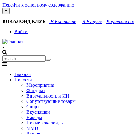
Перейти к основному содержанию
ВОКАЛОИД КЛУБ
В Контакте
В Ютубе
Короткие нов
User
Войти
account
•
menu
Search
Search
Main
Главная
navigation
Новости
Мероприятия
Фигурки
Виртуальность и ИИ
Сопутствующие товары
Спорт
Вкусняшки
Наряды
Новые вокалоиды
MMD
Разное