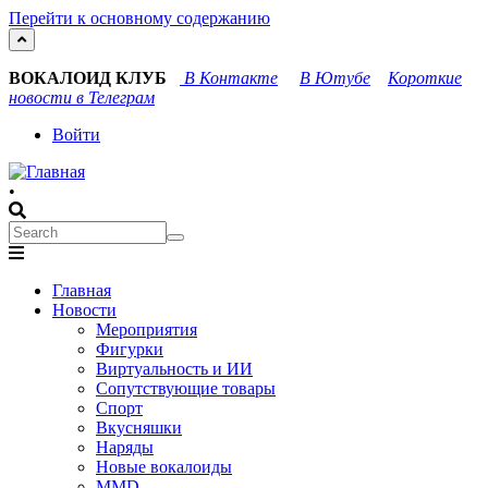
Перейти к основному содержанию
ВОКАЛОИД КЛУБ
В Контакте
В Ютубе
Короткие
новости в Телеграм
User
Войти
account
•
menu
Search
Search
Main
Главная
navigation
Новости
Мероприятия
Фигурки
Виртуальность и ИИ
Сопутствующие товары
Спорт
Вкусняшки
Наряды
Новые вокалоиды
MMD