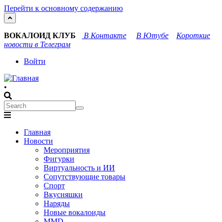
Перейти к основному содержанию
ВОКАЛОИД КЛУБ
В Контакте
В Ютубе
Короткие
новости в Телеграм
User
Войти
account
•
menu
Search
Search
Main
Главная
navigation
Новости
Мероприятия
Фигурки
Виртуальность и ИИ
Сопутствующие товары
Спорт
Вкусняшки
Наряды
Новые вокалоиды
MMD