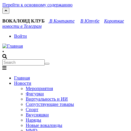
Перейти к основному содержанию
ВОКАЛОИД КЛУБ
В Контакте
В Ютубе
Короткие
новости в Телеграм
User
Войти
account
•
menu
Search
Search
Main
Главная
navigation
Новости
Мероприятия
Фигурки
Виртуальность и ИИ
Сопутствующие товары
Спорт
Вкусняшки
Наряды
Новые вокалоиды
MMD