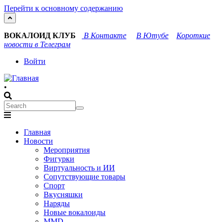
Перейти к основному содержанию
ВОКАЛОИД КЛУБ
В Контакте
В Ютубе
Короткие
новости в Телеграм
User
Войти
account
•
menu
Search
Search
Main
Главная
navigation
Новости
Мероприятия
Фигурки
Виртуальность и ИИ
Сопутствующие товары
Спорт
Вкусняшки
Наряды
Новые вокалоиды
MMD