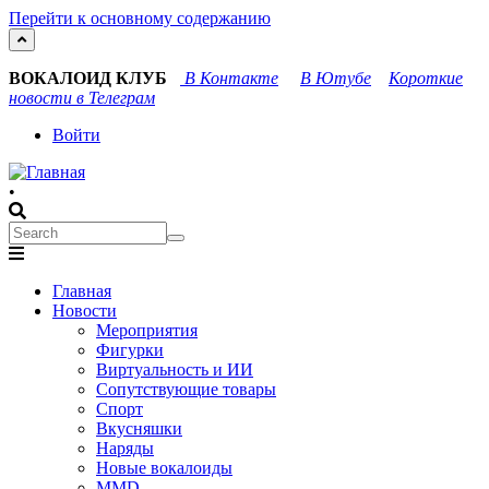
Перейти к основному содержанию
ВОКАЛОИД КЛУБ
В Контакте
В Ютубе
Короткие
новости в Телеграм
User
Войти
account
•
menu
Search
Search
Main
Главная
navigation
Новости
Мероприятия
Фигурки
Виртуальность и ИИ
Сопутствующие товары
Спорт
Вкусняшки
Наряды
Новые вокалоиды
MMD