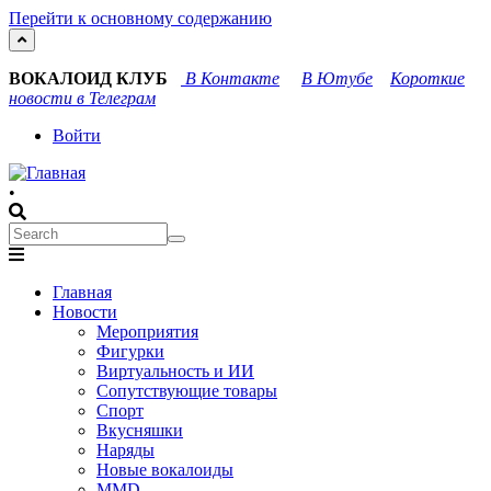
Перейти к основному содержанию
ВОКАЛОИД КЛУБ
В Контакте
В Ютубе
Короткие
новости в Телеграм
User
Войти
account
•
menu
Search
Search
Main
Главная
navigation
Новости
Мероприятия
Фигурки
Виртуальность и ИИ
Сопутствующие товары
Спорт
Вкусняшки
Наряды
Новые вокалоиды
MMD