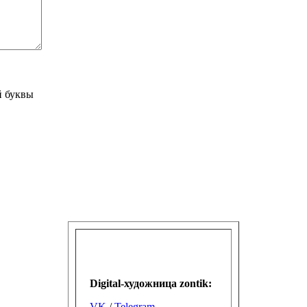
й буквы
Digital-художница
zontik:
VK
/
Telegram