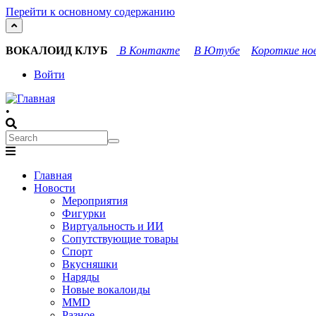
Перейти к основному содержанию
ВОКАЛОИД КЛУБ
В Контакте
В Ютубе
Короткие нов
User
Войти
account
•
menu
Search
Search
Main
Главная
navigation
Новости
Мероприятия
Фигурки
Виртуальность и ИИ
Сопутствующие товары
Спорт
Вкусняшки
Наряды
Новые вокалоиды
MMD
Разное