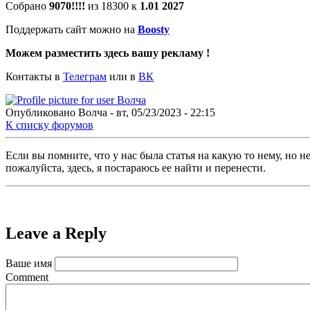
Собрано
9070!!!!
из 18300 к
1.01 2027
Поддержать сайт можно на
Boosty
Можем разместить здесь вашу рекламу !
Контакты в
Телеграм
или в
ВК
Опубликовано
Волчa
-
вт, 05/23/2023 - 22:15
Ссылка
К списку форумов
на
разделитель
форумы
форума
Если вы помните, что у нас была статья на какую то нему, но 
пожалуйста, здесь, я постараюсь ее найти и перенести.
разделитель
форума
низ
Leave a Reply
Ваше имя
Comment