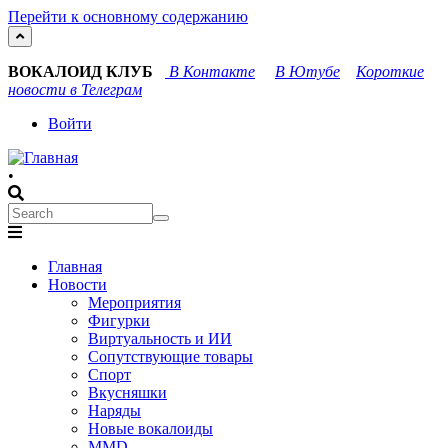
Перейти к основному содержанию
ВОКАЛОИД КЛУБ
В Контакте
В Ютубе
Короткие
новости в Телеграм
User
Войти
account
•
menu
Search
Search
Main
Главная
navigation
Новости
Мероприятия
Фигурки
Виртуальность и ИИ
Сопутствующие товары
Спорт
Вкусняшки
Наряды
Новые вокалоиды
MMD